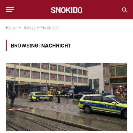
SNOKIDO
Home
»
Category: "Nachricht"
BROWSING:
NACHRICHT