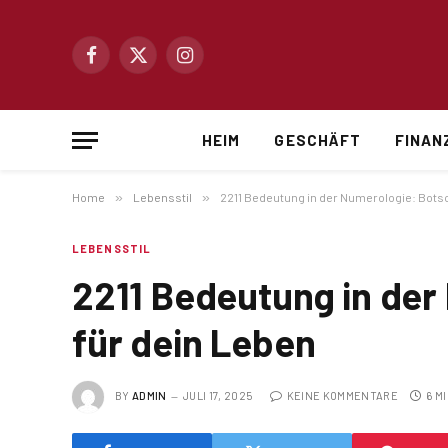
Facebook
X
Instagram
(Twitter)
HEIM
GESCHÄFT
FINAN
Home
»
Lebensstil
»
2211 Bedeutung in der Numerologie: Botsc
LEBENSSTIL
2211 Bedeutung in der
für dein Leben
BY
ADMIN
JULI 17, 2025
KEINE KOMMENTARE
6 M