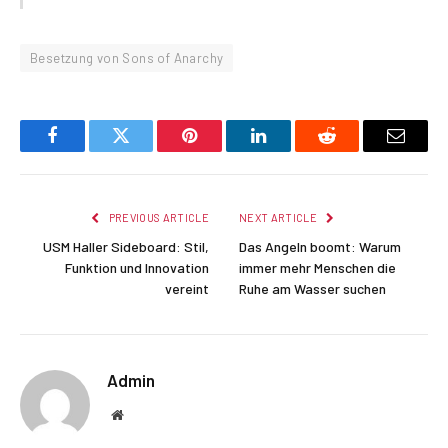
Besetzung von Sons of Anarchy
Facebook
Twitter
Pinterest
LinkedIn
Reddit
Email
PREVIOUS ARTICLE
NEXT ARTICLE
USM Haller Sideboard: Stil,
Das Angeln boomt: Warum
Funktion und Innovation
immer mehr Menschen die
vereint
Ruhe am Wasser suchen
Admin
Website