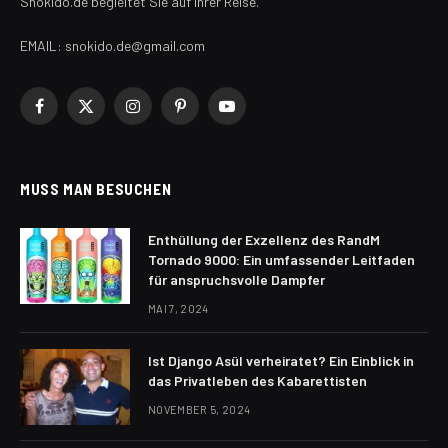
Snokido.de begleitet Sie auf Ihrer Reise.
EMAIL: snokido.de@gmail.com
Facebook
X
Instagram
Pinterest
YouTube
(Twitter)
MUSS MAN BESUCHEN
Enthüllung der Exzellenz des RandM
Tornado 9000: Ein umfassender Leitfaden
für anspruchsvolle Dampfer
MAI 7, 2024
Ist Django Asül verheiratet? Ein Einblick in
das Privatleben des Kabarettisten
NOVEMBER 5, 2024