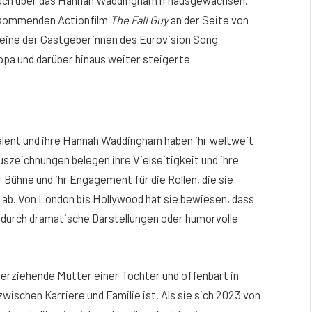
 auch über das Hannah Waddingham hinausgewachsen.
kommenden Actionfilm
The Fall Guy
an der Seite von
 eine der Gastgeberinnen des Eurovision Song
opa und darüber hinaus weiter steigerte​
lent und ihre Hannah Waddingham haben ihr weltweit
szeichnungen belegen ihre Vielseitigkeit und ihre
 Bühne und ihr Engagement für die Rollen, die sie
n ab. Von London bis Hollywood hat sie bewiesen, dass
es durch dramatische Darstellungen oder humorvolle
nerziehende Mutter einer Tochter und offenbart in
zwischen Karriere und Familie ist. Als sie sich 2023 von