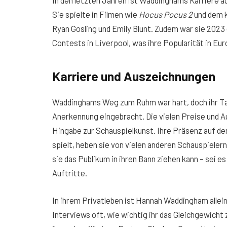
In den letzten Jahren ist Waddinghams Karriere
Sie spielte in Filmen wie
Hocus Pocus 2
und dem 
Ryan Gosling und Emily Blunt. Zudem war sie 2023
Contests in Liverpool, was ihre Popularität in Eur
Karriere und Auszeichnungen
Waddinghams Weg zum Ruhm war hart, doch ihr Ta
Anerkennung eingebracht. Die vielen Preise und Au
Hingabe zur Schauspielkunst. Ihre Präsenz auf der
spielt, heben sie von vielen anderen Schauspieler
sie das Publikum in ihren Bann ziehen kann – sei 
Auftritte.
In ihrem Privatleben ist Hannah Waddingham allei
Interviews oft, wie wichtig ihr das Gleichgewicht 