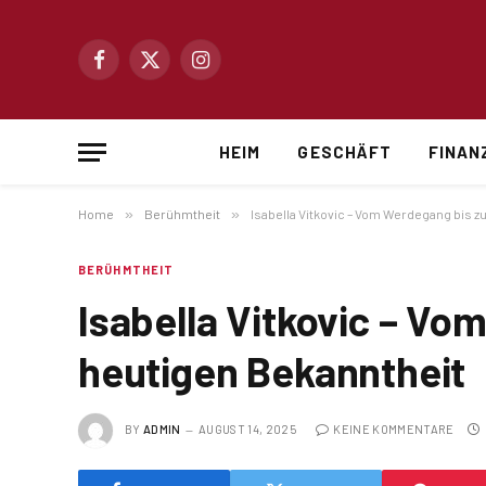
Facebook
X
Instagram
(Twitter)
HEIM
GESCHÄFT
FINAN
Home
»
Berühmtheit
»
Isabella Vitkovic – Vom Werdegang bis z
BERÜHMTHEIT
Isabella Vitkovic – Vo
heutigen Bekanntheit
BY
ADMIN
AUGUST 14, 2025
KEINE KOMMENTARE