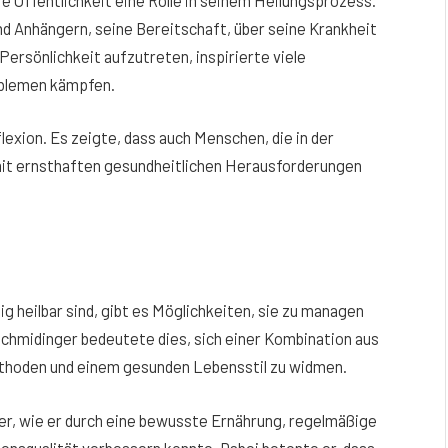
d Anhängern, seine Bereitschaft, über seine Krankheit
 Persönlichkeit aufzutreten, inspirierte viele
oblemen kämpfen.
lexion. Es zeigte, dass auch Menschen, die in der
, mit ernsthaften gesundheitlichen Herausforderungen
g heilbar sind, gibt es Möglichkeiten, sie zu managen
Schmidinger bedeutete dies, sich einer Kombination aus
ethoden und einem gesunden Lebensstil zu widmen.
er, wie er durch eine bewusste Ernährung, regelmäßige
ensqualität verbessern konnte. Dabei betonte er, dass