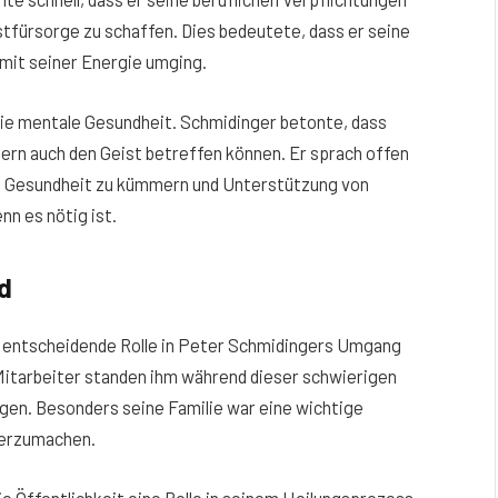
tfürsorge zu schaffen. Dies bedeutete, dass er seine
 mit seiner Energie umging.
die mentale Gesundheit. Schmidinger betonte, dass
dern auch den Geist betreffen können. Er sprach offen
che Gesundheit zu kümmern und Unterstützung von
n es nötig ist.
d
e entscheidende Rolle in Peter Schmidingers Umgang
 Mitarbeiter standen ihm während dieser schwierigen
tigen. Besonders seine Familie war eine wichtige
iterzumachen.
e Öffentlichkeit eine Rolle in seinem Heilungsprozess.