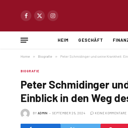
Facebook
X
Instagram
(Twitter)
HEIM
GESCHÄFT
FINAN
Home
»
Biografie
»
Peter Schmidinger und seine Krankheit: Ei
BIOGRAFIE
Peter Schmidinger und
Einblick in den Weg d
BY
ADMIN
SEPTEMBER 25, 2024
KEINE KOMMENTARE