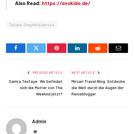
Also Read:
https://snokido.de/
Tatiana Shaykhlislamova
Facebook
Twitter
Pinterest
LinkedIn
Reddit
Email
PREVIOUS ARTICLE
NEXT ARTICLE
Samra Tesfaye: Wo befindet
Mircari Travel Blog: Entdecke
sich die Mutter von The
die Welt durch die Augen der
Weeknd jetzt?
Reiseblogger
Admin
Website