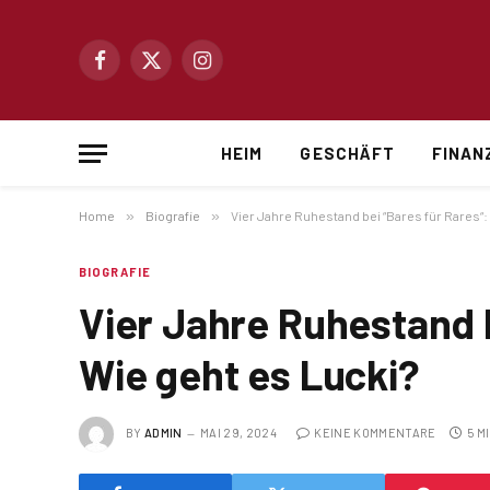
Facebook
X
Instagram
(Twitter)
HEIM
GESCHÄFT
FINAN
Home
»
Biografie
»
Vier Jahre Ruhestand bei “Bares für Rares“:
BIOGRAFIE
Vier Jahre Ruhestand b
Wie geht es Lucki?
BY
ADMIN
MAI 29, 2024
KEINE KOMMENTARE
5 M