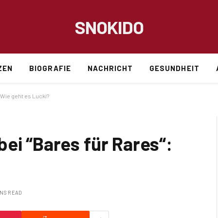
SNOKIDO
ZEN
BIOGRAFIE
NACHRICHT
GESUNDHEIT
 Wie geht es Lucki?
ei “Bares für Rares“:
INS READ