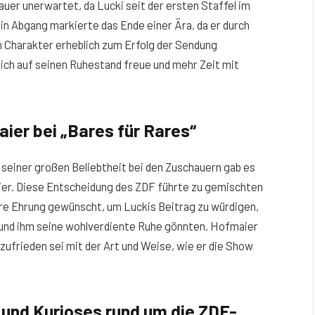
auer unerwartet, da Lucki seit der ersten Staffel im
in Abgang markierte das Ende einer Ära, da er durch
 Charakter erheblich zum Erfolg der Sendung
 sich auf seinen Ruhestand freue und mehr Zeit mit
ier bei „Bares für Rares“
 seiner großen Beliebtheit bei den Zuschauern gab es
ier. Diese Entscheidung des ZDF führte zu gemischten
ere Ehrung gewünscht, um Luckis Beitrag zu würdigen,
und ihm seine wohlverdiente Ruhe gönnten. Hofmaier
 zufrieden sei mit der Art und Weise, wie er die Show
 und Kurioses rund um die ZDF-