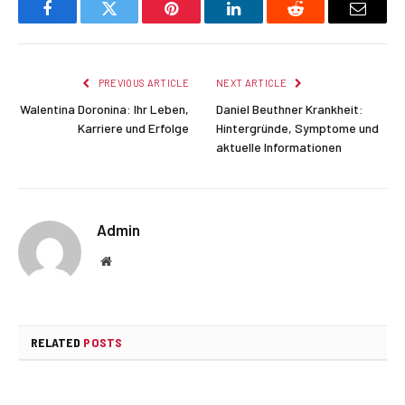
Facebook
Twitter
Pinterest
LinkedIn
Reddit
Email
PREVIOUS ARTICLE
NEXT ARTICLE
Walentina Doronina: Ihr Leben,
Daniel Beuthner Krankheit:
Karriere und Erfolge
Hintergründe, Symptome und
aktuelle Informationen
Admin
Website
RELATED
POSTS