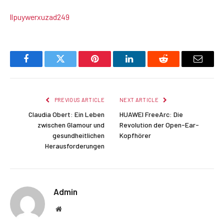
llpuywerxuzad249
Facebook
Twitter
Pinterest
LinkedIn
Reddit
Email
PREVIOUS ARTICLE
NEXT ARTICLE
Claudia Obert: Ein Leben
HUAWEI FreeArc: Die
zwischen Glamour und
Revolution der Open-Ear-
gesundheitlichen
Kopfhörer
Herausforderungen
Admin
Website